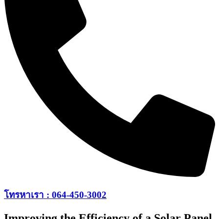
โทรหาเรา : 064-450-3002
Improving the Efficiency of a Solar Panel